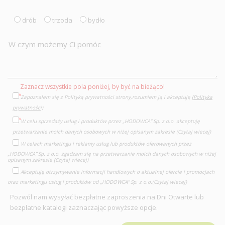
drób
trzoda
bydło
Zaznacz wszystkie pola poniżej, by być na bieżąco!
Zapoznałem się z Polityką prywatności strony,rozumiem ją i akceptuję
(Polityka
prywatności)
W celu sprzedaży usług i produktów przez „HODOWCA” Sp. z o.o. akceptuję
przetwarzanie moich danych osobowych w niżej opisanym zakresie
(Czytaj wiecej)
W celach marketingu i reklamy usług lub produktów oferowanych przez
„HODOWCA” Sp. z o.o. zgadzam się na przetwarzanie moich danych osobowych w niżej
opisanym zakresie
(Czytaj wiecej)
Akceptuję otrzymywanie informacji handlowych o aktualnej ofercie i promocjach
oraz marketingu usług i produktów od „HODOWCA” Sp. z o.o.
(Czytaj wiecej)
Pozwól nam wysyłać bezpłatne zaproszenia na Dni Otwarte lub
bezpłatne katalogi zaznaczając powyższe opcje.