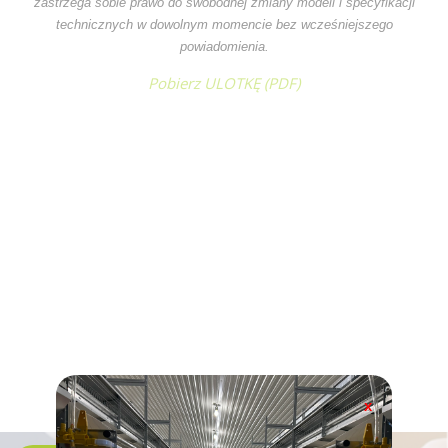
zastrzega sobie prawo do swobodnej zmiany modeli i specyfikacji
technicznych w dowolnym momencie bez wcześniejszego
powiadomienia.
Pobierz ULOTKĘ (
PDF
)
x