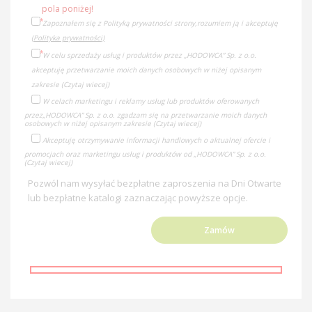
pola poniżej!
Zapoznałem się z Polityką prywatności strony,rozumiem ją i akceptuję
(Polityka prywatności)
W celu sprzedaży usług i produktów przez „HODOWCA” Sp. z o.o.
akceptuję przetwarzanie moich danych osobowych w niżej opisanym
zakresie
(Czytaj wiecej)
W celach marketingu i reklamy usług lub produktów oferowanych
przez
„HODOWCA” Sp. z o.o. zgadzam się na przetwarzanie moich danych
osobowych w niżej opisanym zakresie
(Czytaj wiecej)
Akceptuję otrzymywanie informacji handlowych o aktualnej ofercie i
promocjach oraz marketingu usług i produktów od „HODOWCA” Sp. z o.o.
(Czytaj wiecej)
Pozwól nam wysyłać bezpłatne zaproszenia na Dni Otwarte
lub bezpłatne katalogi zaznaczając powyższe opcje.