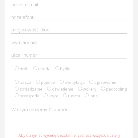
drób
trzoda
bydło
pasza
pojenie
wentylacja
ogrzewanie
schładzanie
oświetlenie
woliery
padcooling
przegrody
kojce
ruszta
inne
Aby otrzymać wycenę bezpłatnie, zaznacz wszystkie cztery