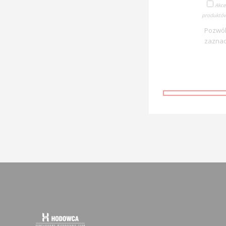
Akce
produktów
Pozwól
zaznac