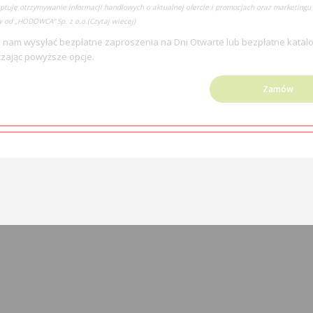
ptuję otrzymywanie informacji handlowych o aktualnej ofercie i promocjach oraz marketingu 
 od „HODOWCA” Sp. z o.o.
(Czytaj wiecej)
 nam wysyłać bezpłatne zaproszenia na Dni Otwarte lub bezpłatne katalo
zając powyższe opcje.