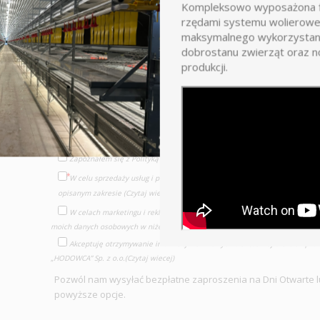
Kompleksowo wyposażona f
rzędami systemu wolierowe
maksymalnego wykorzystani
drób
trzoda
bydło
dobrostanu zwierząt oraz 
produkcji.
Zaznacz wszystkie pola poniżej, by być na bieżąco!
Zapoznałem się z Polityką prywatności strony,rozumiem ją i akceptuję
(P
W celu sprzedaży usług i produktów przez „HODOWCA” Sp. z o.o. akcept
opisanym zakresie
(Czytaj wiecej)
W celach marketingu i reklamy usług lub produktów oferowanych przez 
moich danych osobowych w niżej opisanym zakresie
(Czytaj wiecej)
Akceptuję otrzymywanie informacji handlowych o aktualnej ofercie i pro
„HODOWCA” Sp. z o.o.
(Czytaj wiecej)
Pozwól nam wysyłać bezpłatne zaproszenia na Dni Otwarte l
powyższe opcje.