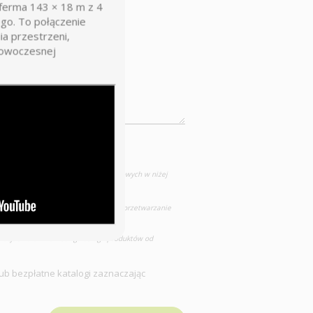
erma 143 × 18 m z 4
go. To połączenie
a przestrzeni,
nowoczesnej
olityka prywatności)
uję przetwarzanie moich danych osobowych w niżej
„HODOWCA” Sp. z o.o. zgadzam się na przetwarzanie
mocjach oraz marketingu usług i produktów od
ub bezpłatne katalogi zaznaczając