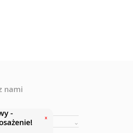
 z nami
wy -
x
sażenie!