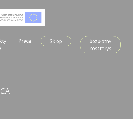
kty
Praca
Sklep
bezpłatny
e
kosztorys
WCA