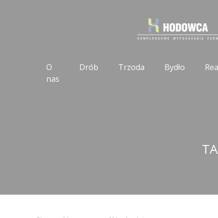
O
Drób
Trzoda
Bydło
Rea
nas
TA