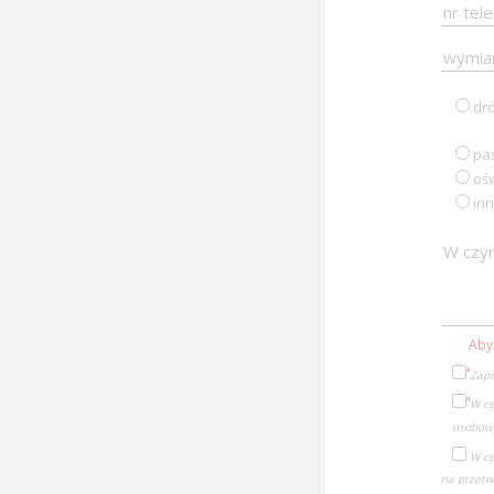
dr
pa
ośw
in
Aby
Zapo
W ce
osobowy
W ce
na przetw