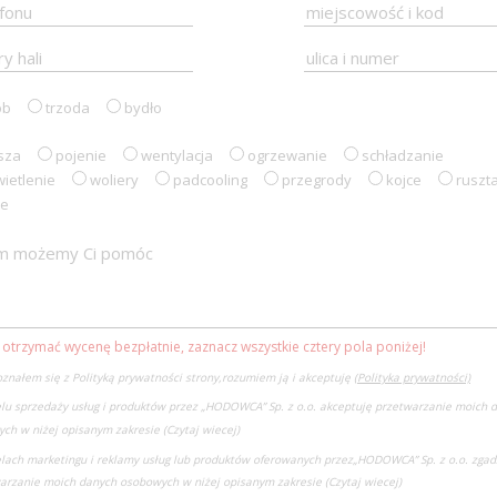
ób
trzoda
bydło
sza
pojenie
wentylacja
ogrzewanie
schładzanie
ietlenie
woliery
padcooling
przegrody
kojce
ruszt
ne
 otrzymać wycenę bezpłatnie, zaznacz wszystkie cztery pola poniżej!
znałem się z Polityką prywatności strony,rozumiem ją i akceptuję
(Polityka prywatności)
lu sprzedaży usług i produktów przez „HODOWCA” Sp. z o.o. akceptuję przetwarzanie moich 
ch w niżej opisanym zakresie
(Czytaj wiecej)
lach marketingu i reklamy usług lub produktów oferowanych przez
„HODOWCA” Sp. z o.o. zgad
arzanie moich danych osobowych w niżej opisanym zakresie
(Czytaj wiecej)