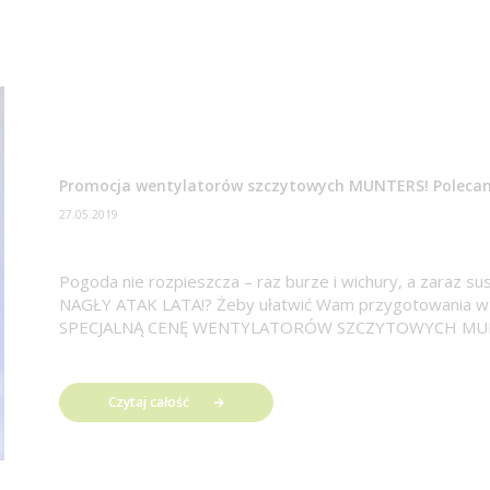
Promocja wentylatorów szczytowych MUNTERS! Polecam
27.05.2019
Pogoda nie rozpieszcza – raz burze i wichury, a zaraz s
NAGŁY ATAK LATA!? Żeby ułatwić Wam przygotowania w 
SPECJALNĄ CENĘ WENTYLATORÓW SZCZYTOWYCH MUNTER
Czytaj całość