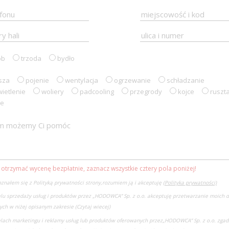
ób
trzoda
bydło
sza
pojenie
wentylacja
ogrzewanie
schładzanie
ietlenie
woliery
padcooling
przegrody
kojce
ruszt
ne
 otrzymać wycenę bezpłatnie, zaznacz wszystkie cztery pola poniżej!
znałem się z Polityką prywatności strony,rozumiem ją i akceptuję
(Polityka prywatności)
lu sprzedaży usług i produktów przez „HODOWCA” Sp. z o.o. akceptuję przetwarzanie moich 
ch w niżej opisanym zakresie
(Czytaj wiecej)
lach marketingu i reklamy usług lub produktów oferowanych przez
„HODOWCA” Sp. z o.o. zgad