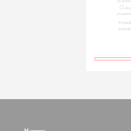
na przetw
Akce
produktów
Pozwól
zaznac