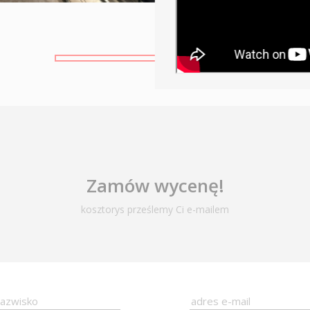
Zamów wycenę!
kosztorys prześlemy Ci e-mailem