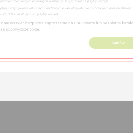
arzanie moich danych osobowych w niżej opisanym zakresie
(Czytaj wiecej)
ptuję otrzymywanie informacji handlowych o aktualnej ofercie i promocjach oraz marketingu 
 od „HODOWCA” Sp. z o.o.
(Czytaj wiecej)
 nam wysyłać bezpłatne zaproszenia na Dni Otwarte lub bezpłatne katalo
zając powyższe opcje.