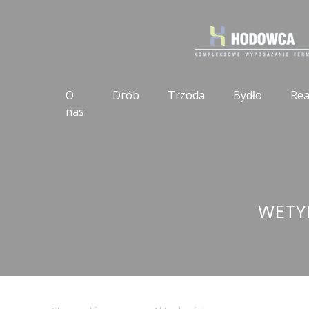
O
Drób
Trzoda
Bydło
Rea
nas
WETY