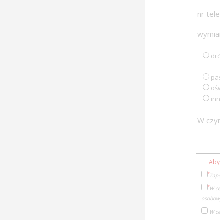
dr
pa
ośw
in
Aby
Zapo
W ce
osobowy
W ce