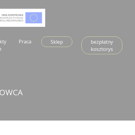
kty
Praca
Sklep
bezpłatny
e
kosztorys
DOWCA