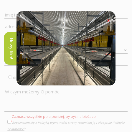
x
Nowy film!
drób
trzoda
bydło
Zaznacz wszystkie pola poniżej, by być na bieżąco!
Zapoznałem się z Polityką prywatności strony,rozumiem ją i akceptuję
(Polityka
prywatności)