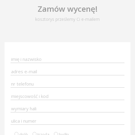
Zamów wycenę!
kosztorys prześlemy Ci e-mailem
drób
trzoda
bydło