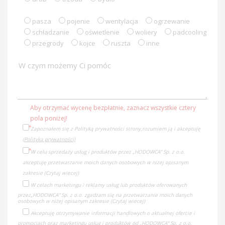
pasza
pojenie
wentylacja
ogrzewanie
schładzanie
oświetlenie
woliery
padcooling
przegrody
kojce
ruszta
inne
Aby otrzymać wycenę bezpłatnie, zaznacz wszystkie cztery
pola poniżej!
Zapoznałem się z Polityką prywatności strony,rozumiem ją i akceptuję
(Polityka prywatności)
W celu sprzedaży usług i produktów przez „HODOWCA” Sp. z o.o.
akceptuję przetwarzanie moich danych osobowych w niżej opisanym
zakresie
(Czytaj wiecej)
W celach marketingu i reklamy usług lub produktów oferowanych
przez
„HODOWCA” Sp. z o.o. zgadzam się na przetwarzanie moich danych
osobowych w niżej opisanym zakresie
(Czytaj wiecej)
Akceptuję otrzymywanie informacji handlowych o aktualnej ofercie i
promocjach oraz marketingu usług i produktów od „HODOWCA” Sp. z o.o.