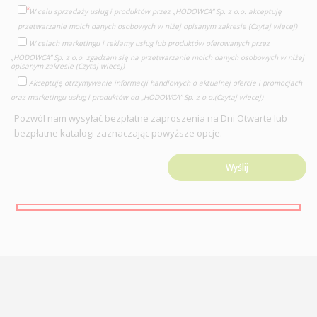
W celu sprzedaży usług i produktów przez „HODOWCA” Sp. z o.o. akceptuję
przetwarzanie moich danych osobowych w niżej opisanym zakresie
(Czytaj wiecej)
W celach marketingu i reklamy usług lub produktów oferowanych przez
„HODOWCA” Sp. z o.o. zgadzam się na przetwarzanie moich danych osobowych w niżej
opisanym zakresie
(Czytaj wiecej)
Akceptuję otrzymywanie informacji handlowych o aktualnej ofercie i promocjach
oraz marketingu usług i produktów od „HODOWCA” Sp. z o.o.
(Czytaj wiecej)
Pozwól nam wysyłać bezpłatne zaproszenia na Dni Otwarte lub
bezpłatne katalogi zaznaczając powyższe opcje.