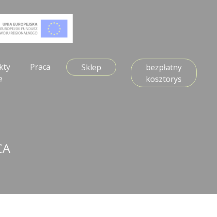
kty
Praca
Sklep
bezpłatny
e
kosztorys
CA