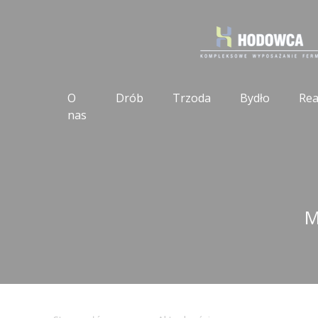
O
Drób
Trzoda
Bydło
Rea
nas
M