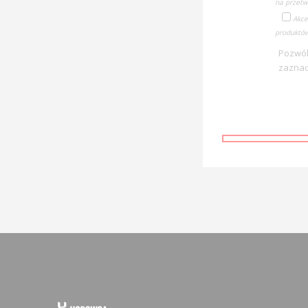
na przetw
Akce
produktów
Pozwól
zaznac