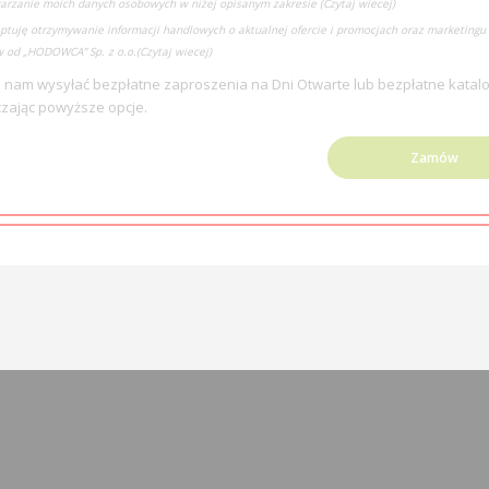
arzanie moich danych osobowych w niżej opisanym zakresie
(Czytaj wiecej)
ptuję otrzymywanie informacji handlowych o aktualnej ofercie i promocjach oraz marketingu 
 od „HODOWCA” Sp. z o.o.
(Czytaj wiecej)
 nam wysyłać bezpłatne zaproszenia na Dni Otwarte lub bezpłatne katalo
zając powyższe opcje.