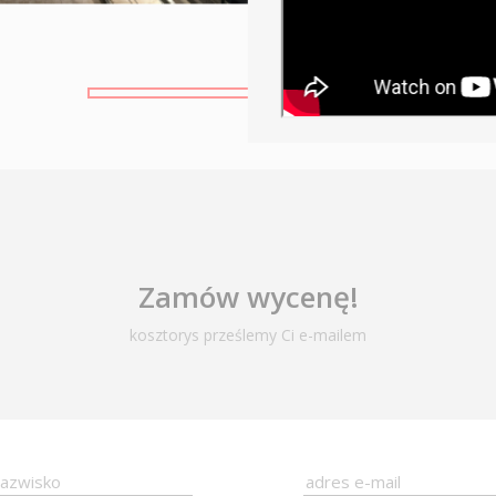
Zamów wycenę!
kosztorys prześlemy Ci e-mailem