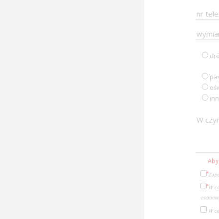
dr
pa
ośw
in
Aby
Zapo
W ce
osobowy
W ce