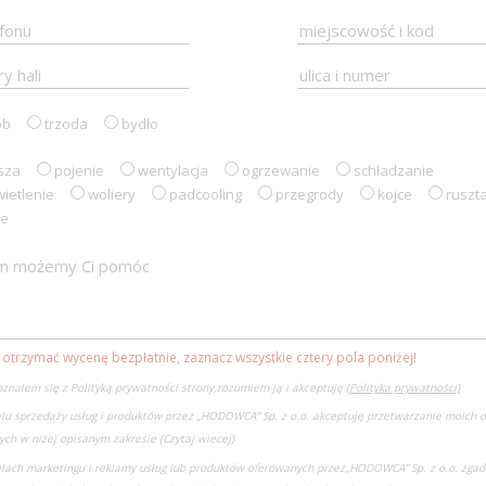
ób
trzoda
bydło
sza
pojenie
wentylacja
ogrzewanie
schładzanie
ietlenie
woliery
padcooling
przegrody
kojce
ruszt
ne
 otrzymać wycenę bezpłatnie, zaznacz wszystkie cztery pola poniżej!
znałem się z Polityką prywatności strony,rozumiem ją i akceptuję
(Polityka prywatności)
lu sprzedaży usług i produktów przez „HODOWCA” Sp. z o.o. akceptuję przetwarzanie moich 
ch w niżej opisanym zakresie
(Czytaj wiecej)
lach marketingu i reklamy usług lub produktów oferowanych przez
„HODOWCA” Sp. z o.o. zgad